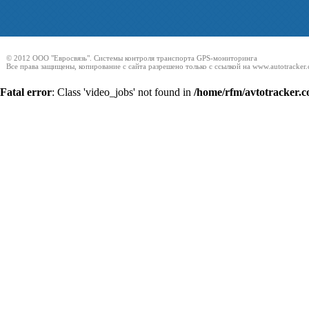
© 2012 ООО "Евросвязь". Системы контроля транспорта GPS-мониторинга
Все права защищены, копирование с сайта разрешено только с ссылкой на
www.autotracker
Fatal error
: Class 'video_jobs' not found in
/home/rfm/avtotracker.c