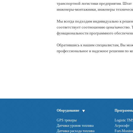
транспортной логистики предприятия. Штат 
инженеры-монтажники, инженеры техническо
Мы всегда подходим индивидуально к решени
соответствует соотношению цена/качество. 
функциональности программного обеспечени
Обратившись к нашим специалистам, Вы мож
профессиональное и надежное решения по к
Оборудование
Программ
GPS трекеры
Logistic TM
Датчики уровня топлива
Агрософт
Датчики расхода топлива
Fort-Monito