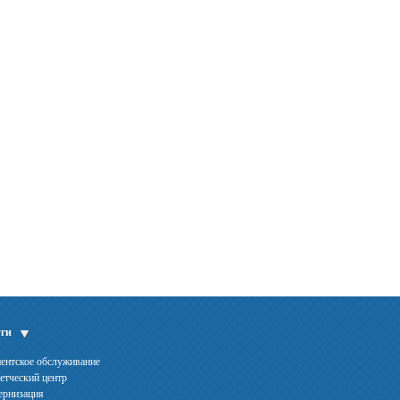
ги
ентское обслуживание
етческий центр
рнизация