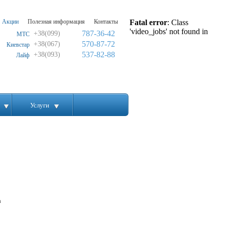
Акции
Полезная информация
Контакты
Fatal error
: Class
'video_jobs' not found in
787-36-42
+38(099)
МТС
570-87-72
+38(067)
Киевстар
537-82-88
+38(093)
Лайф
Услуги
а