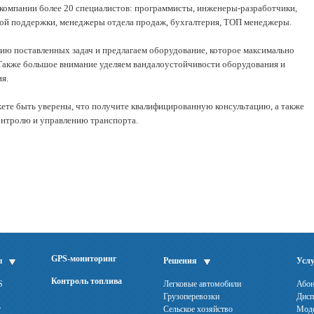
компании более 20 специалистов: программисты, инженеры-разработчики,
й поддержки, менеджеры отдела продаж, бухгалтерия, ТОП менеджеры.
ю поставленных задач и предлагаем оборудование, которое максимально
Также большое внимание уделяем вандалоустойчивости оборудования и
я.
ете быть уверены, что получите квалифицированную консультацию, а также
онтролю и управлению транспорта.
GPS-мониторинг
ы
Решения
Услу
Контроль топлива
S
Легковые автомобили
Абон
Грузоперевозки
Дисп
r
Сельское хозяйство
Моде